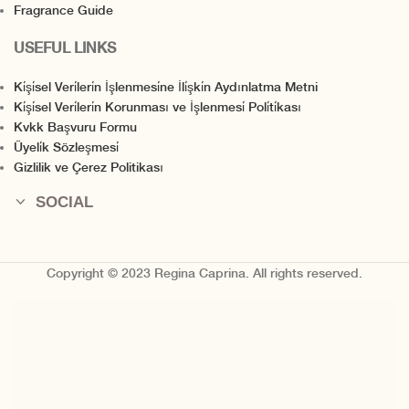
Fragrance Guide
USEFUL LINKS
Ki̇şi̇sel Veri̇leri̇n İşlenmesi̇ne İli̇şki̇n Aydınlatma Metni
Ki̇şi̇sel Veri̇leri̇n Korunması ve İşlenmesi̇ Poli̇ti̇kası
Kvkk Başvuru Formu
Üyeli̇k Sözleşmesi̇
Gizlilik ve Çerez Politikası
SOCIAL
Copyright © 2023 Regina Caprina. All rights reserved.