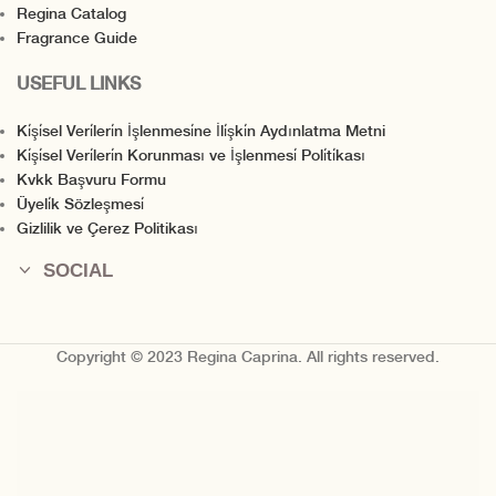
Regina Catalog
Fragrance Guide
USEFUL LINKS
Ki̇şi̇sel Veri̇leri̇n İşlenmesi̇ne İli̇şki̇n Aydınlatma Metni
Ki̇şi̇sel Veri̇leri̇n Korunması ve İşlenmesi̇ Poli̇ti̇kası
Kvkk Başvuru Formu
Üyeli̇k Sözleşmesi̇
Gizlilik ve Çerez Politikası
SOCIAL
Copyright © 2023 Regina Caprina. All rights reserved.