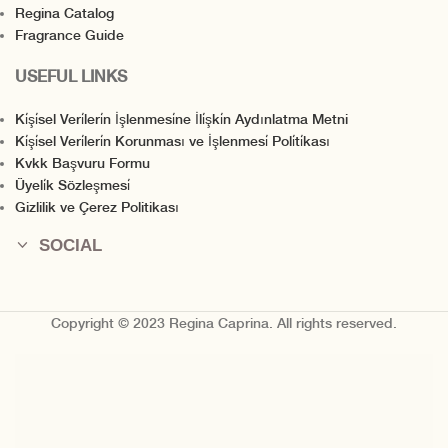
Regina Catalog
Fragrance Guide
USEFUL LINKS
Ki̇şi̇sel Veri̇leri̇n İşlenmesi̇ne İli̇şki̇n Aydınlatma Metni
Ki̇şi̇sel Veri̇leri̇n Korunması ve İşlenmesi̇ Poli̇ti̇kası
Kvkk Başvuru Formu
Üyeli̇k Sözleşmesi̇
Gizlilik ve Çerez Politikası
SOCIAL
Copyright © 2023 Regina Caprina. All rights reserved.